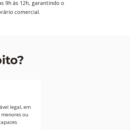
s 9h às 12h, garantindo o
rário comercial.
ito?
vel legal, em
e menores ou
capazes