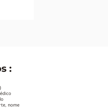
s :
)
médico
do
orte, nome