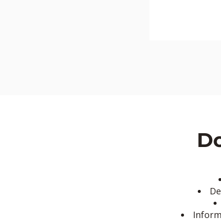
Do
De
Inform