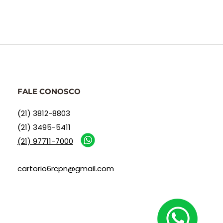
FALE CONOSCO
(21) 3812-8803
(21) 3495-5411
(21) 97711-7000
cartorio6rcpn@gmail.com