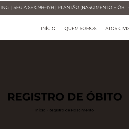
G | SEG A SEX: 9H–17H | PLANTÃO (NASCIMENTO E ÓBITO
INÍCIO
QUEM SOMOS
ATOS CIVI
REGISTRO DE ÓBITO
Início • Registro de Nascimento