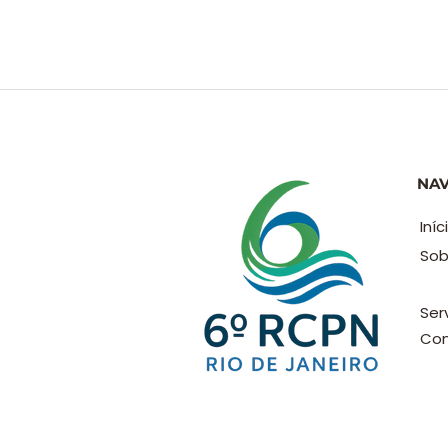
NA
Iníc
Sob
Ser
Con